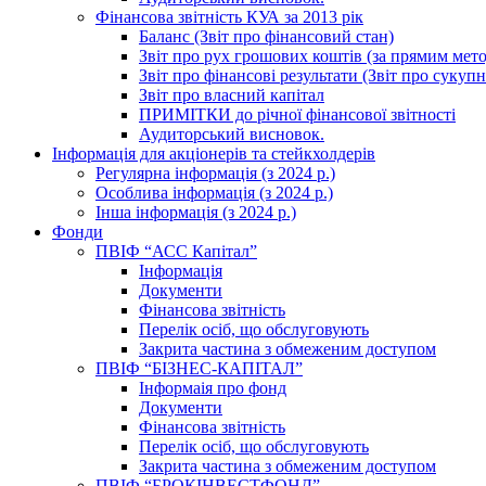
Фінансова звітність КУА за 2013 рік
Баланс (Звіт про фінансовий стан)
Звіт про рух грошових коштів (за прямим метод
Звіт про фінансові результати (Звіт про сукуп
Звіт про власний капітал
ПРИМІТКИ до річної фінансової звітності
Аудиторський висновок.
Інформація для акціонерів та стейкхолдерів
Регулярна інформація (з 2024 р.)
Особлива інформація (з 2024 р.)
Інша інформація (з 2024 р.)
Фонди
ПВІФ “АСС Капітал”
Інформація
Документи
Фінансова звітність
Перелік осіб, що обслуговують
Закрита частина з обмеженим доступом
ПВІФ “БІЗНЕС-КАПІТАЛ”
Інформаія про фонд
Документи
Фінансова звітність
Перелік осіб, що обслуговують
Закрита частина з обмеженим доступом
ПВІФ “БРОКІНВЕСТФОНД”