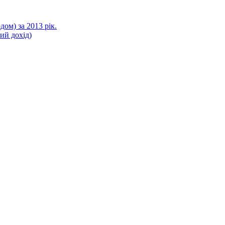
ом) за 2013 рік.
ний дохід)