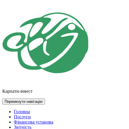
Перейти
до
контенту
Карпати-інвест
Перемкнути навігацію
Головна
Послуги
Фінансова установа
Звітність