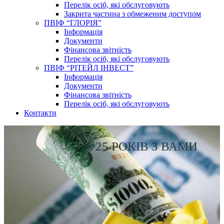
Перелік осіб, які обслуговують
Закрита частина з обмеженим доступом
ПВІФ “ГЛОРІЯ”
Інформація
Документи
Фінансова звітність
Перелік осіб, які обслуговують
ПВІФ “РІТЕЙЛ ІНВЕСТ”
Інформація
Документи
Фінансова звітність
Перелік осіб, які обслуговують
Контакти
25 РОКІВ З ВАМИ