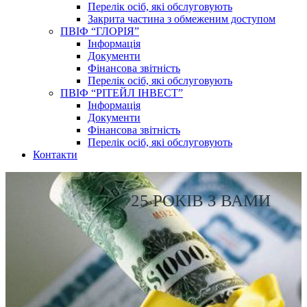
Перелік осіб, які обслуговують
Закрита частина з обмеженим доступом
ПВІФ “ГЛОРІЯ”
Інформація
Документи
Фінансова звітність
Перелік осіб, які обслуговують
ПВІФ “РІТЕЙЛ ІНВЕСТ”
Інформація
Документи
Фінансова звітність
Перелік осіб, які обслуговують
Контакти
25 РОКІВ З ВАМИ