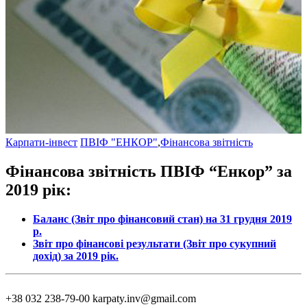
Карпати-інвест
ПВІФ "ЕНКОР"
,
Фінансова звітність
Фінансова звітність ПВІФ “Енкор” за
2019 рік:
Баланс (Звіт про фінансовий стан) на 31 грудня 2019
р.
Звіт про фінансові результати (Звіт про сукупний
дохід) за 2019 рік.
+38 032 238-79-00
karpaty.inv@gmail.com