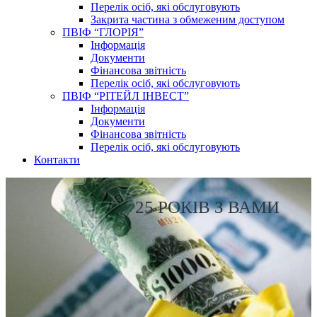
Перелік осіб, які обслуговують
Закрита частина з обмеженим доступом
ПВІФ “ГЛОРІЯ”
Інформація
Документи
Фінансова звітність
Перелік осіб, які обслуговують
ПВІФ “РІТЕЙЛ ІНВЕСТ”
Інформація
Документи
Фінансова звітність
Перелік осіб, які обслуговують
Контакти
25 РОКІВ З ВАМИ