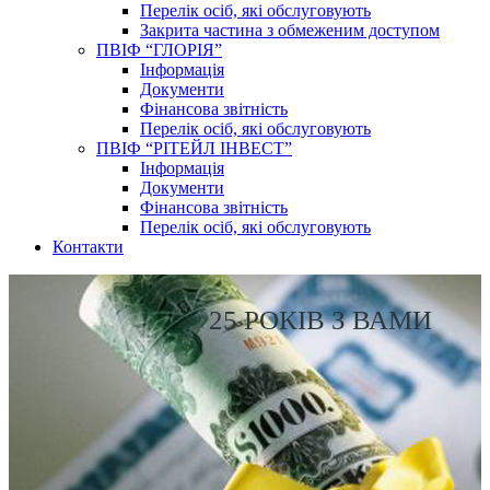
Перелік осіб, які обслуговують
Закрита частина з обмеженим доступом
ПВІФ “ГЛОРІЯ”
Інформація
Документи
Фінансова звітність
Перелік осіб, які обслуговують
ПВІФ “РІТЕЙЛ ІНВЕСТ”
Інформація
Документи
Фінансова звітність
Перелік осіб, які обслуговують
Контакти
25 РОКІВ З ВАМИ