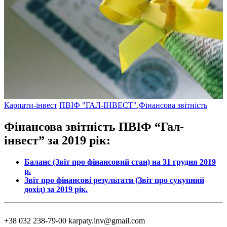
Карпати-інвест
ПВІФ "ГАЛ-ІНВЕСТ"
,
Фінансова звітність
Фінансова звітність ПВІФ “Гал-
інвест” за 2019 рік:
Баланс (Звіт про фінансовий стан) на 31 грудня 2019
р.
Звіт про фінансові результати (Звіт про сукупний
дохід) за 2019 рік.
+38 032 238-79-00
karpaty.inv@gmail.com