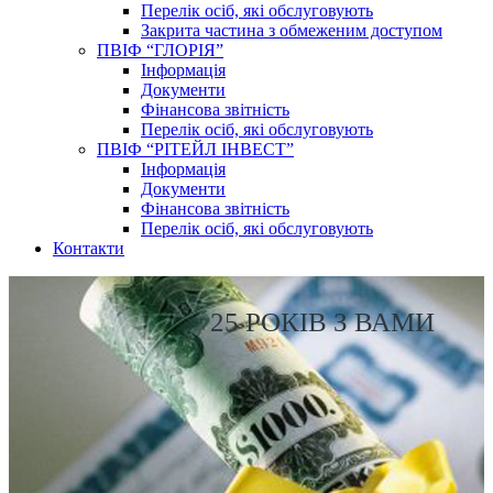
Перелік осіб, які обслуговують
Закрита частина з обмеженим доступом
ПВІФ “ГЛОРІЯ”
Інформація
Документи
Фінансова звітність
Перелік осіб, які обслуговують
ПВІФ “РІТЕЙЛ ІНВЕСТ”
Інформація
Документи
Фінансова звітність
Перелік осіб, які обслуговують
Контакти
25 РОКІВ З ВАМИ