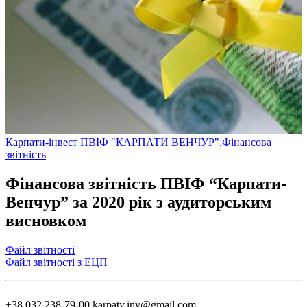
Карпати-інвест
ПВІФ "КАРПАТИ ВЕНЧУР"
,
Фінансова
звітність
Фінансова звітність ПВІФ “Карпати-
Венчур” за 2020 рік з аудиторським
висновком
Файл звітності
Файл звітності з ЕЦП
+38 032 238-79-00
karpaty.inv@gmail.com