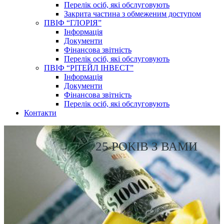
Перелік осіб, які обслуговують
Закрита частина з обмеженим доступом
ПВІФ “ГЛОРІЯ”
Інформація
Документи
Фінансова звітність
Перелік осіб, які обслуговують
ПВІФ “РІТЕЙЛ ІНВЕСТ”
Інформація
Документи
Фінансова звітність
Перелік осіб, які обслуговують
Контакти
25 РОКІВ З ВАМИ