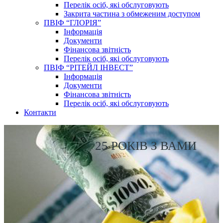
Перелік осіб, які обслуговують
Закрита частина з обмеженим доступом
ПВІФ “ГЛОРІЯ”
Інформація
Документи
Фінансова звітність
Перелік осіб, які обслуговують
ПВІФ “РІТЕЙЛ ІНВЕСТ”
Інформація
Документи
Фінансова звітність
Перелік осіб, які обслуговують
Контакти
25 РОКІВ З ВАМИ