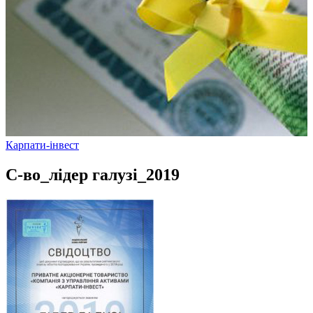
Карпати-інвест
С-во_лідер галузі_2019