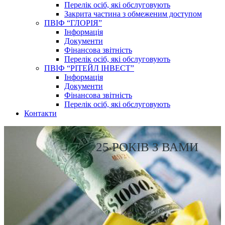
Перелік осіб, які обслуговують
Закрита частина з обмеженим доступом
ПВІФ “ГЛОРІЯ”
Інформація
Документи
Фінансова звітність
Перелік осіб, які обслуговують
ПВІФ “РІТЕЙЛ ІНВЕСТ”
Інформація
Документи
Фінансова звітність
Перелік осіб, які обслуговують
Контакти
25 РОКІВ З ВАМИ