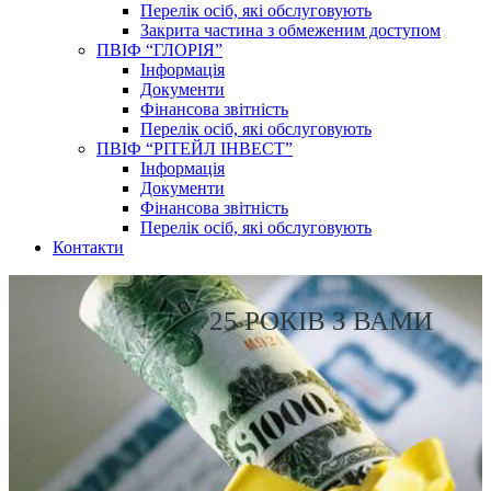
Перелік осіб, які обслуговують
Закрита частина з обмеженим доступом
ПВІФ “ГЛОРІЯ”
Інформація
Документи
Фінансова звітність
Перелік осіб, які обслуговують
ПВІФ “РІТЕЙЛ ІНВЕСТ”
Інформація
Документи
Фінансова звітність
Перелік осіб, які обслуговують
Контакти
25 РОКІВ З ВАМИ