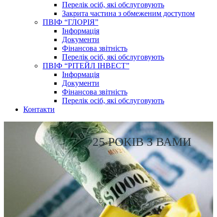
Перелік осіб, які обслуговують
Закрита частина з обмеженим доступом
ПВІФ “ГЛОРІЯ”
Інформація
Документи
Фінансова звітність
Перелік осіб, які обслуговують
ПВІФ “РІТЕЙЛ ІНВЕСТ”
Інформація
Документи
Фінансова звітність
Перелік осіб, які обслуговують
Контакти
25 РОКІВ З ВАМИ