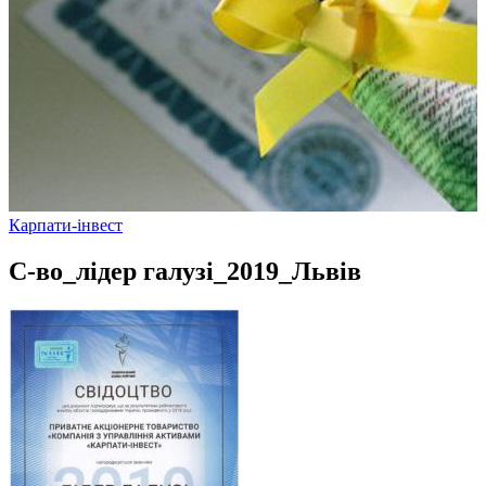
Карпати-інвест
С-во_лідер галузі_2019_Львів