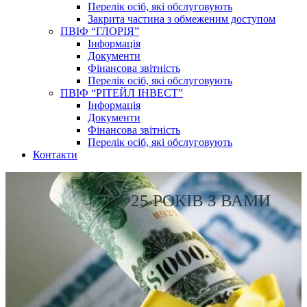
Перелік осіб, які обслуговують
Закрита частина з обмеженим доступом
ПВІФ “ГЛОРІЯ”
Інформація
Документи
Фінансова звітність
Перелік осіб, які обслуговують
ПВІФ “РІТЕЙЛ ІНВЕСТ”
Інформація
Документи
Фінансова звітність
Перелік осіб, які обслуговують
Контакти
25 РОКІВ З ВАМИ