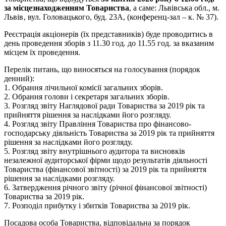
за місцезнаходженням Товариства
, а саме: Львівська обл., м.
Львів‚ вул. Головацького, буд. 23А, (конференц-зал – к. № 37).
Реєстрація акціонерів (їх представників) буде проводитись в
день проведення зборів з 11.30 год. до 11.55 год. за вказаним
місцем їх проведення.
Перелік питань, що виносяться на голосування (порядок
денний):
1. Обрання лічильної комісії загальних зборів.
2. Обрання голови і секретаря загальних зборів.
3. Розгляд звіту Наглядової ради Товариства за 2019 рік та
прийняття рішення за наслідками його розгляду.
4. Розгляд звіту Правління Товариства про фінансово-
господарську діяльність Товариства за 2019 рік та прийняття
рішення за наслідками його розгляду.
5. Розгляд звіту внутрішнього аудитора та висновків
незалежної аудиторської фірми щодо результатів діяльності
Товариства (фінансової звітності) за 2019 рік та прийняття
рішення за наслідками розгляду.
6. Затвердження річного звіту (річної фінансової звітності)
Товариства за 2019 рік.
7. Розподіл прибутку і збитків Товариства за 2019 рік.
Посадова особа Товариства, відповідальна за порядок