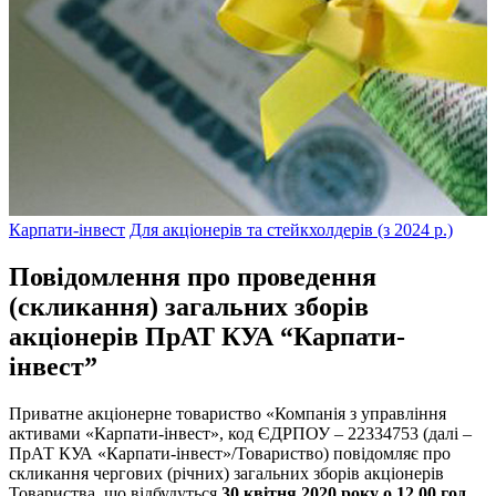
Карпати-інвест
Для акціонерів та стейкхолдерів (з 2024 р.)
Повідомлення про проведення
(скликання) загальних зборів
акціонерів ПрАТ КУА “Карпати-
інвест”
Приватне акціонерне товариство «Компанія з управління
активами «Карпати-інвест», код ЄДРПОУ – 22334753 (далі –
ПрАТ КУА «Карпати-інвест»/Товариство) повідомляє про
скликання чергових (річних) загальних зборів акціонерів
Товариства, що відбудуться
30 квітня 2020 року о 12.00 год.