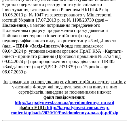
Єдиного державного реєстру інститутів спільного
інвестування, затвердженого Рішенням НКЦПФР від
18.06.2013 р. № 1047 та зареєстрованого у Міністерстві
юстиції України 17.07.2013 р. за № 1198/23730 (далі –
Положення
), з метою дотримання передбаченого
Положенням процесу продовження строку діяльності
Пайового венчурного інвестиційного фонду
недиверсифікованого виду закритого типу «Захід-Інвест»
(далі –
ПВІФ «Захід-Інвест»/Фонд
) повідомляємо:
09.04.2024 р. уповноваженим органом ПрАТ КУА «Карпати-
інвест» прийнято рішення (Протокол правління № 37/24 від
09.04.2024 р.) про продовження строку діяльності ПВІФа
«Захід-Інвест» (код ЄДРІСІ: 2331339) на 15 років – до
06.07.2039 р.
Інформація про порядок викупу інвестиційних сертифікатів у
учасників Фонду, які подадуть заявку на викуп в них
сертифікатів, наведена за посиланнями нижче:
файл повідомлення:
http://karpatyinvest.com.ua/povidomlennya-na-sajt
файл з ЕЦП:
http://karpatyinvest.com.ua/wp-
content/uploads/2020/10/Povidomlennya-na-sajt.pdf.zip