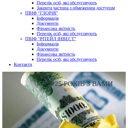
Перелік осіб, які обслуговують
Закрита частина з обмеженим доступом
ПВІФ “ГЛОРІЯ”
Інформація
Документи
Фінансова звітність
Перелік осіб, які обслуговують
ПВІФ “РІТЕЙЛ ІНВЕСТ”
Інформація
Документи
Фінансова звітність
Перелік осіб, які обслуговують
Контакти
25 РОКІВ З ВАМИ