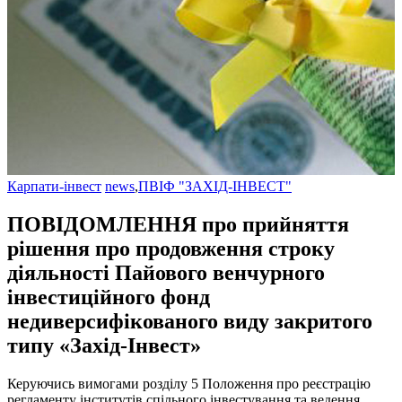
Карпати-інвест
news
,
ПВІФ "ЗАХІД-ІНВЕСТ"
ПОВІДОМЛЕННЯ про прийняття
рішення про продовження строку
діяльності Пайового венчурного
інвестиційного фонд
недиверсифікованого виду закритого
типу «Захід-Інвест»
Керуючись вимогами розділу 5 Положення про реєстрацію
регламенту інститутів спільного інвестування та ведення