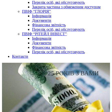
Перелік осіб, які обслуговують
Закрита частина з обмеженим доступом
ПВІФ “ГЛОРІЯ”
Інформація
Документи
Фінансова звітність
Перелік осіб, які обслуговують
ПВІФ “РІТЕЙЛ ІНВЕСТ”
Інформація
Документи
Фінансова звітність
Перелік осіб, які обслуговують
Контакти
25 РОКІВ З ВАМИ