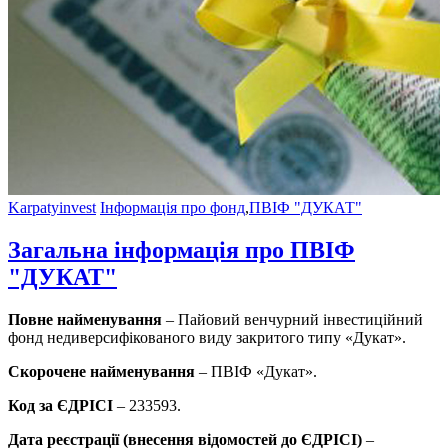
Karpatyinvest
Інформація про фонд
,
ПВІФ "ДУКАТ"
Загальна інформація про ПВІФ
"ДУКАТ"
Повне найменування
– Пайовий венчурний інвестиційний
фонд недиверсифікованого виду закритого типу «Дукат».
Скорочене найменування
– ПВІФ «Дукат».
Код за ЄДРІСІ
– 233593.
Дата реєстрації (внесення відомостей до ЄДРІСІ)
–