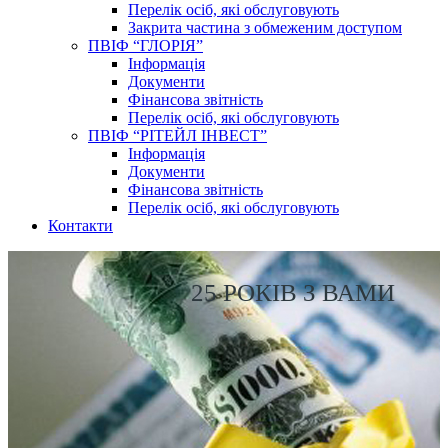
Перелік осіб, які обслуговують
Закрита частина з обмеженим доступом
ПВІФ “ГЛОРІЯ”
Інформація
Документи
Фінансова звітність
Перелік осіб, які обслуговують
ПВІФ “РІТЕЙЛ ІНВЕСТ”
Інформація
Документи
Фінансова звітність
Перелік осіб, які обслуговують
Контакти
25 РОКІВ З ВАМИ