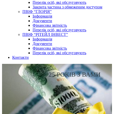
Перелік осіб, які обслуговують
Закрита частина з обмеженим доступом
ПВІФ “ГЛОРІЯ”
Інформація
Документи
Фінансова звітність
Перелік осіб, які обслуговують
ПВІФ “РІТЕЙЛ ІНВЕСТ”
Інформація
Документи
Фінансова звітність
Перелік осіб, які обслуговують
Контакти
25 РОКІВ З ВАМИ