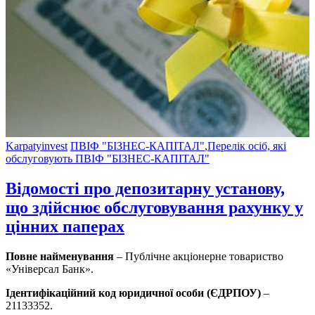
Karpatyinvest
ПВІФ "БІЗНЕС-КАПІТАЛ"
,
Перелік осіб, які
обслуговують ПВІФ "БІЗНЕС-КАПІТАЛ"
Відомості про депозитарну установу,
що здійснює обслуговування рахунку у
цінних паперах
Повне найменування
– Публічне акціонерне товариство
«Універсал Банк».
Ідентифікаційний код юридичної особи (ЄДРПОУ)
–
21133352.