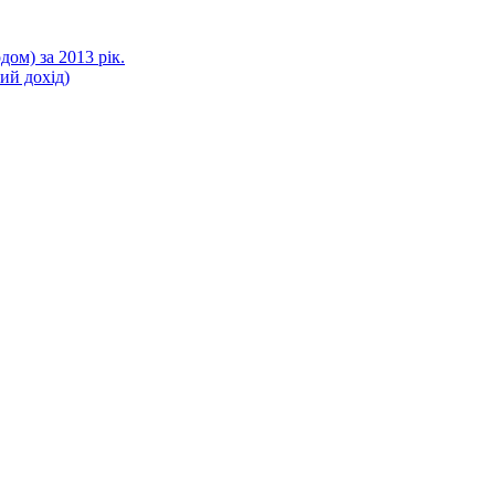
ом) за 2013 рік.
ний дохід)