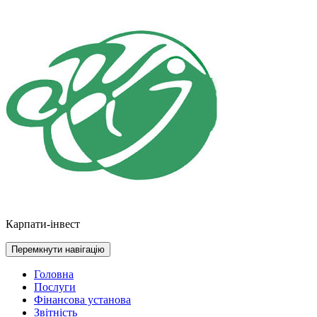
Перейти
до
контенту
Карпати-інвест
Перемкнути навігацію
Головна
Послуги
Фінансова установа
Звітність