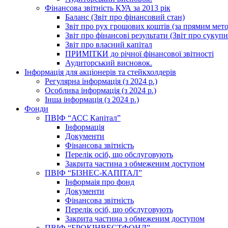
Фінансова звітність КУА за 2013 рік
Баланс (Звіт про фінансовий стан)
Звіт про рух грошових коштів (за прямим метод
Звіт про фінансові результати (Звіт про сукуп
Звіт про власний капітал
ПРИМІТКИ до річної фінансової звітності
Аудиторський висновок.
Інформація для акціонерів та стейкхолдерів
Регулярна інформація (з 2024 р.)
Особлива інформація (з 2024 р.)
Інша інформація (з 2024 р.)
Фонди
ПВІФ “АСС Капітал”
Інформація
Документи
Фінансова звітність
Перелік осіб, що обслуговують
Закрита частина з обмеженим доступом
ПВІФ “БІЗНЕС-КАПІТАЛ”
Інформаія про фонд
Документи
Фінансова звітність
Перелік осіб, що обслуговують
Закрита частина з обмеженим доступом
ПВІФ “БРОКІНВЕСТФОНД”