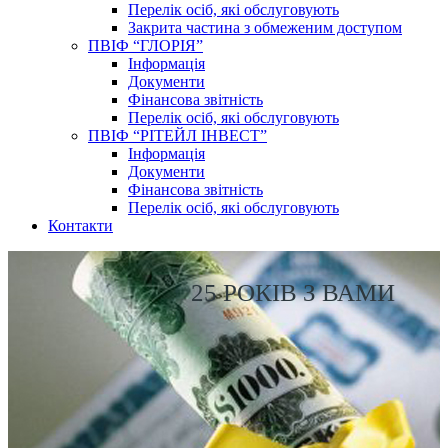
Перелік осіб, які обслуговують
Закрита частина з обмеженим доступом
ПВІФ “ГЛОРІЯ”
Інформація
Документи
Фінансова звітність
Перелік осіб, які обслуговують
ПВІФ “РІТЕЙЛ ІНВЕСТ”
Інформація
Документи
Фінансова звітність
Перелік осіб, які обслуговують
Контакти
25 РОКІВ З ВАМИ