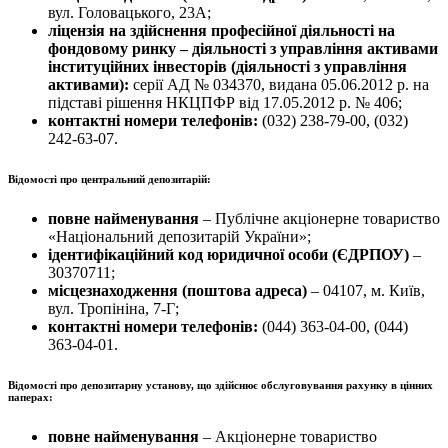
вул. Головацького, 23А;
ліцензія на здійснення професійної діяльності на
фондовому ринку – діяльності з управління активами
інституційних інвесторів (діяльності з управління
активами):
серії АД № 034370, видана 05.06.2012 р. на
підставі рішення НКЦПФР від 17.05.2012 р. № 406;
контактні номери телефонів:
(032) 238-79-00, (032)
242-63-07.
Відомості про центральний депозитарій:
повне найменування
– Публічне акціонерне товариство
«Національний депозитарій України»;
ідентифікаційний код юридичної особи (ЄДРПОУ)
–
30370711;
місцезнаходження (поштова адреса)
– 04107, м. Київ,
вул. Тропініна, 7-Г;
контактні номери телефонів:
(044) 363-04-00, (044)
363-04-01.
Відомості про депозитарну установу, що здійснює обслуговування рахунку в цінних
паперах:
повне найменування
– Акціонерне товариство