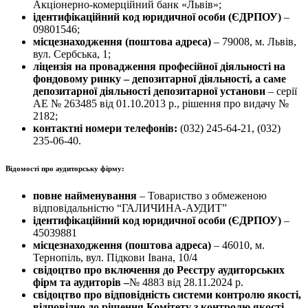
Акціонерно-комерційний банк «Львів»;
ідентифікаційний код юридичної особи (ЄДРПОУ)
–
09801546;
місцезнаходження (поштова адреса)
– 79008, м. Львів,
вул. Сербська, 1;
ліцензія на провадження професійної діяльності на
фондовому ринку – депозитарної діяльності, а саме
депозитарної діяльності депозитарної установи
– серії
АЕ № 263485 від 01.10.2013 р., рішення про видачу №
2182;
контактні номери телефонів:
(032) 245-64-21, (032)
235-06-40.
Відомості про аудиторську фірму:
повне найменування
– Товариство з обмеженою
відповідальністю “ГАЛИЧИНА-АУДИТ”
ідентифікаційний код юридичної особи (ЄДРПОУ)
–
45039881
місцезнаходження (поштова адреса)
– 46010, м.
Тернопіль, вул. Підкови Івана, 10/4
свідоцтво про включення до Реєстру аудиторських
фірм та аудиторів –
№ 4883 від 28.11.2024 р.
свідоцтво про відповідність системи контролю якості,
відповідно до рішення Комітету з контролю якості