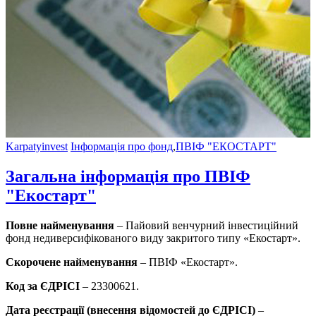
Karpatyinvest
Інформація про фонд
,
ПВІФ "ЕКОСТАРТ"
Загальна інформація про ПВІФ
"Екостарт"
Повне найменування
– Пайовий венчурний інвестиційний
фонд недиверсифікованого виду закритого типу «Екостарт».
Скорочене найменування
– ПВІФ «Екостарт».
Код за ЄДРІСІ
– 23300621.
Дата реєстрації (внесення відомостей до ЄДРІСІ)
–