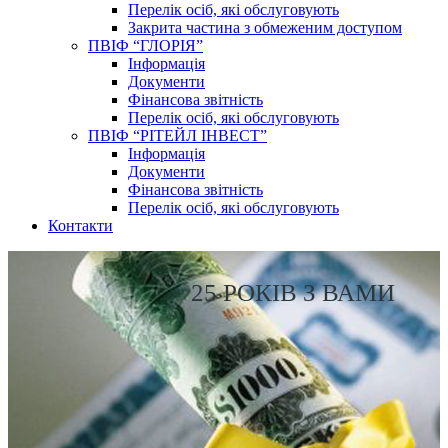
Перелік осіб, які обслуговують
Закрита частина з обмеженим доступом
ПВІФ “ГЛОРІЯ”
Інформація
Документи
Фінансова звітність
Перелік осіб, які обслуговують
ПВІФ “РІТЕЙЛ ІНВЕСТ”
Інформація
Документи
Фінансова звітність
Перелік осіб, які обслуговують
Контакти
25 РОКІВ З ВАМИ